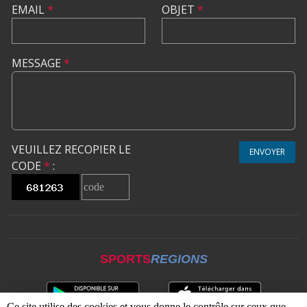
EMAIL
*
OBJET
*
MESSAGE
*
VEUILLEZ RECOPIER LE
ENVOYER
CODE
*
:
SPORTS
REGIONS
Ce site utilise des cookies et vous donne le contrôle sur ceux que